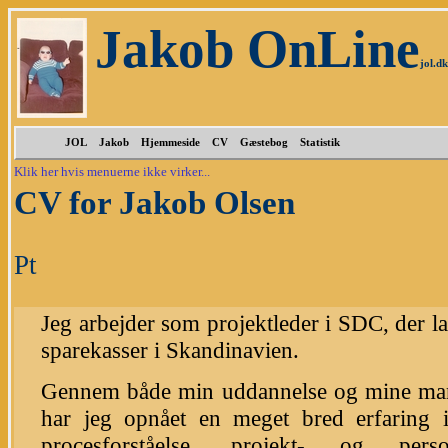
Jakob OnLine
jol.dk
JOL
Jakob
Hjemmeside
CV
Gæstebog
Statistik
Klik her hvis menuerne ikke virker...
CV for Jakob Olsen
Pt
Jeg arbejder som projektleder i SDC, der l
sparekasser i Skandinavien.
Gennem både min uddannelse og mine mange 
har jeg opnået en meget bred erfaring i
procesforståelse, projekt- og pers